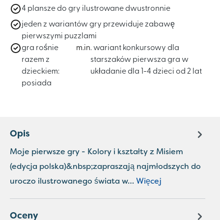
4 plansze do gry ilustrowane dwustronnie
jeden z wariantów gry przewiduje zabawę
pierwszymi puzzlami
gra rośnie
m.in
. wariant konkursowy dla
razem z
starszaków pierwsza gra w
dzieckiem:
układanie dla 1-4 dzieci od 2 lat
posiada
Opis
Moje pierwsze gry - Kolory i kształty z Misiem
(edycja polska)&nbsp;zapraszają najmłodszych do
uroczo ilustrowanego świata w…
Więcej
Oceny